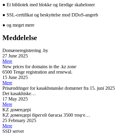
●
Et bibliotek med blokke og færdige skabeloner
●
SSL-certifikat og beskyttelse mod DDoS-angreb
●
og meget mere
Meddelelse
Domæneregistrering .by
27 June 2025
Mere
New prices for domains in the .kz zone
6500 Tenge registration and renewal.
15 June 2025
Mere
Prisændringer for kasakhstanske domæner fra 15. juni 2025
Det kasakhiske…
17 May 2025
Mere
KZ домендері
KZ домендері бірегей бағасы 3500 теңге…
25 February 2025
Mere
SSD server