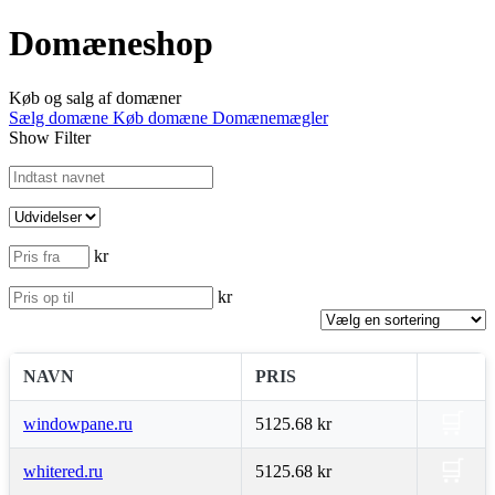
Domæneshop
Køb og salg af domæner
Sælg domæne
Køb domæne
Domænemægler
Show Filter
kr
kr
NAVN
PRIS
🛒
windowpane.ru
5125.68 kr
🛒
whitered.ru
5125.68 kr